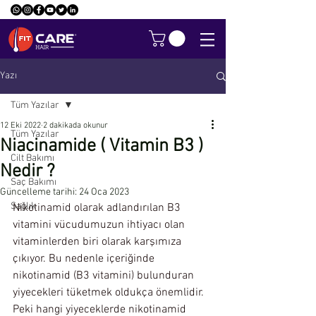
Yazı
Tüm Yazılar
12 Eki 2022
2 dakikada okunur
Tüm Yazılar
Niacinamide ( Vitamin B3 )
Cilt Bakımı
Nedir ?
Saç Bakımı
Güncelleme tarihi:
24 Oca 2023
Sağlık
Nikotinamid olarak adlandırılan B3 
vitamini vücudumuzun ihtiyacı olan 
vitaminlerden biri olarak karşımıza 
çıkıyor. Bu nedenle içeriğinde 
nikotinamid (B3 vitamini) bulunduran 
yiyecekleri tüketmek oldukça önemlidir. 
Peki hangi yiyeceklerde nikotinamid 