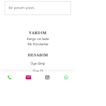
Bir yorum yazın...
Aşırı Sıcak Havalarda
Aşırı Kilonun Zara
Nelere Dikkat Etmeliyiz ?
Sağlıklı Çözümler
YARDIM
Kargo ve İade
Sık Sorulanlar
HESABIM
Üye Girişi
Üye Ol
HİZMET&DESTEK
Hakkımızda
Gizlilik Politikası
Mesafeli Satış Sözleşmesi