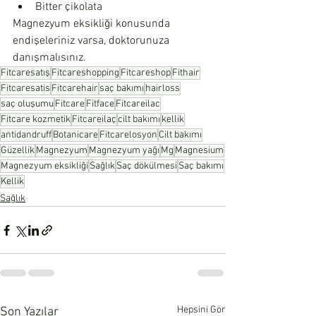
Bitter çikolata
Magnezyum eksikliği konusunda 
endişeleriniz varsa, doktorunuza 
danışmalısınız.
Fitcaresatış
Fitcareshopping
Fitcareshop
Fithair
Fitcaresatis
Fitcarehair
saç bakımı
hairloss
saç oluşumu
Fitcare
Fitface
Fitcareilac
Fitcare kozmetik
Fitcareilaç
cilt bakımı
kellik
antidandruff
Botanicare
Fitcarelosyon
Cilt bakımı
Güzellik
Magnezyum
Magnezyum yağı
Mg
Magnesium
Magnezyum eksikliği
Sağlık
Saç dökülmesi
Saç bakımı
Kellik
Sağlık
Hepsini Gör
Son Yazılar