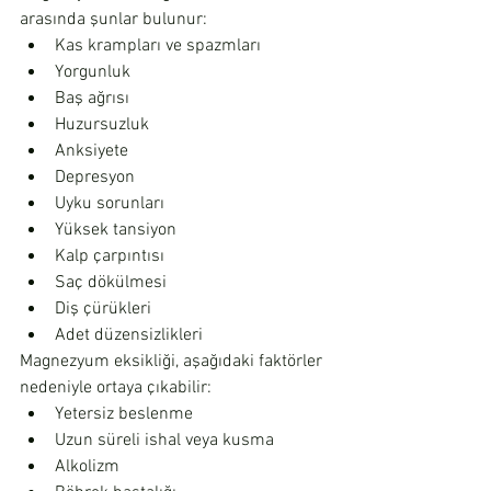
arasında şunlar bulunur:
Kas krampları ve spazmları
Yorgunluk
Baş ağrısı
Huzursuzluk
Anksiyete
Depresyon
Uyku sorunları
Yüksek tansiyon
Kalp çarpıntısı
Saç dökülmesi
Diş çürükleri
Adet düzensizlikleri
Magnezyum eksikliği, aşağıdaki faktörler 
nedeniyle ortaya çıkabilir:
Yetersiz beslenme
Uzun süreli ishal veya kusma
Alkolizm