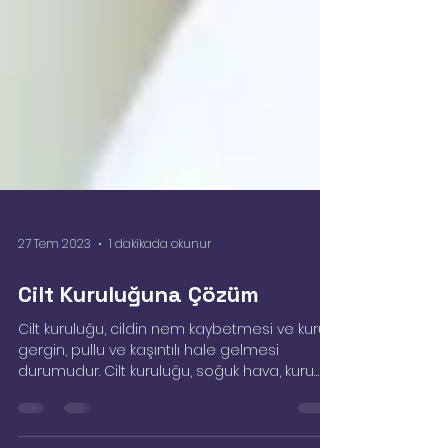
27 Tem 2023
1 dakikada okunur
Cilt Kuruluğuna Çözüm
Cilt kuruluğu, cildin nem kaybetmesi ve kuru,
gergin, pullu ve kaşıntılı hale gelmesi
durumudur. Cilt kuruluğu, soğuk hava, kuru